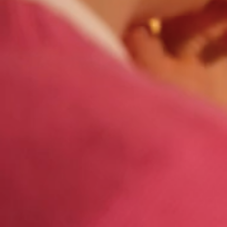
>
>
Homepage
Régions Construction Maison
C