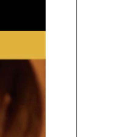
 de maisons individuelles
traditi
ossature bois
dans le sud-ouest