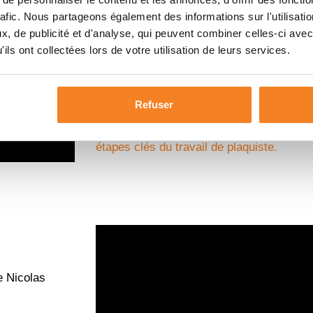
Découvrez en vidéo le métier de plaquiste
rafic. Nous partageons également des informations sur l'utilisati
Denis Broqua, salarié chantier chez Mais
, de publicité et d'analyse, qui peuvent combiner celles-ci avec
ils ont collectées lors de votre utilisation de leurs services.
Denis est spécialisé dans les travaux d’is
Il pose des panneaux ou des cloisons pré
plaques de plâtre et les assemble au plaf
Refuser
Vous saurez tout sur le métier de Denis a
étapes clés du travail de plaquiste.
e Nicolas