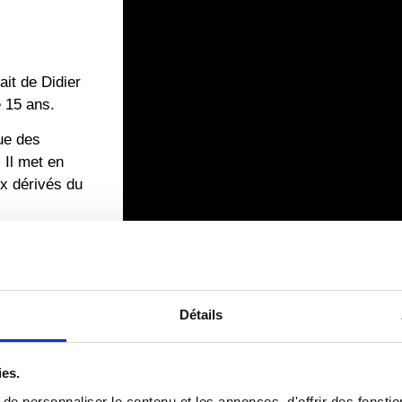
ait de Didier
e 15 ans.
ue des
 Il met en
ux dérivés du
Détails
Le métier de Plaquiste 
ies.
e personnaliser le contenu et les annonces, d'offrir des fonctio