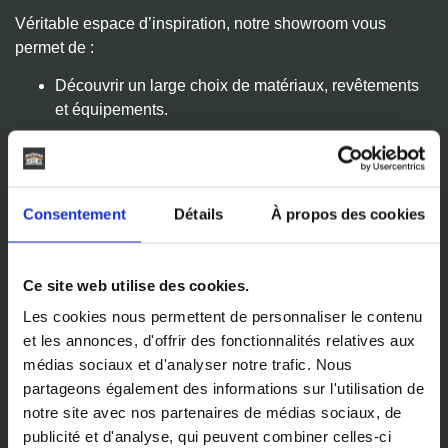
Véritable espace d’inspiration, notre showroom vous
permet de :
Découvrir un large choix de matériaux, revêtements
et équipements.
Visualiser les différentes ambiances et styles
architecturaux possibles.
Être conseillé sur vos choix pour que votre maison
Consentement
Détails
À propos des cookies
corresponde parfaitement à vos envies et besoins.
Pour nos clients hors secteur, nous avons conçu une
visite
Ce site web utilise des cookies.
virtuelle immersive
afin que vous puissiez parcourir notre
Les cookies nous permettent de personnaliser le contenu
showroom à distance, en toute simplicité.
et les annonces, d'offrir des fonctionnalités relatives aux
Avec Maisons SIC, vous avancez en toute confiance,
médias sociaux et d'analyser notre trafic. Nous
même à distance
.
partageons également des informations sur l'utilisation de
notre site avec nos partenaires de médias sociaux, de
publicité et d'analyse, qui peuvent combiner celles-ci