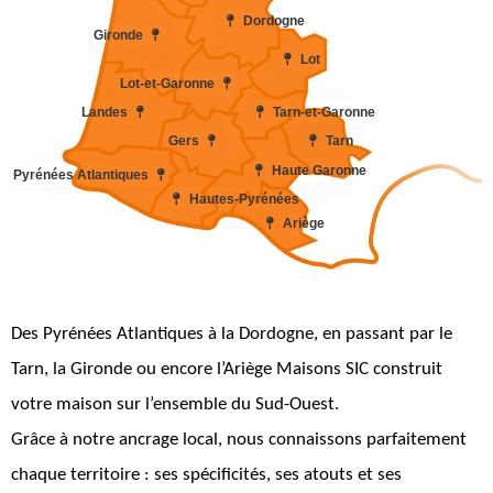
Dordogne
Gironde
Lot
Lot-et-Garonne
Landes
Tarn-et-Garonne
Gers
Tarn
Haute Garonne
Pyrénées Atlantiques
Hautes-Pyrénées
Ariège
Des Pyrénées Atlantiques à la Dordogne, en passant par le
Tarn, la Gironde ou encore l’Ariège Maisons SIC construit
votre maison sur l’ensemble du Sud-Ouest.
Grâce à notre ancrage local, nous connaissons parfaitement
chaque territoire : ses spécificités, ses atouts et ses