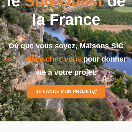
le
Sud-Ouest
de
la France
Où que vous soyez, Maisons SIC
se déplace chez vous
pour donner
vie à votre projet.
JE LANCE MON PROJET