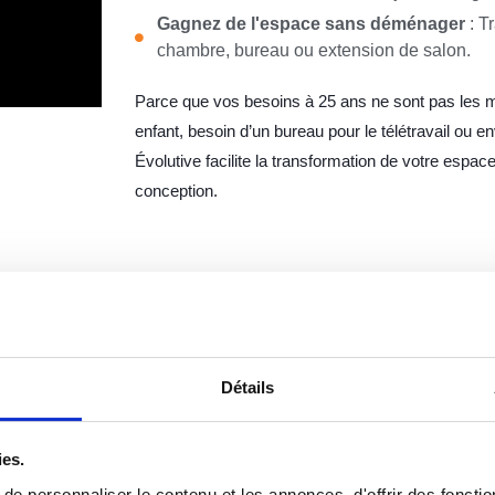
Gagnez de l'espace sans déménager
: T
chambre, bureau ou extension de salon.
Parce que vos besoins à 25 ans ne sont pas les 
enfant, besoin d’un bureau pour le télétravail ou e
Évolutive facilite la transformation de votre espace
conception.
Détails
pes
ies.
pportunité d’agrandir et
e personnaliser le contenu et les annonces, d'offrir des fonctio