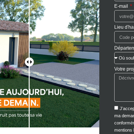
E-mail
Lieu d'ha
Départem
Votre pro
J'accep
ma demand
conforméme
mentions 