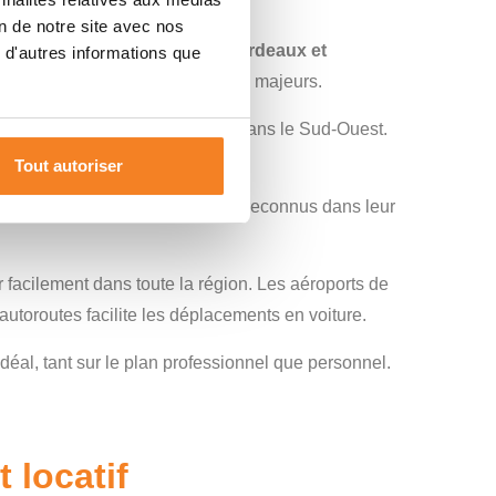
on de notre site avec nos
grandes métropoles comme Bordeaux et
 d'autres informations que
iche et sont des pôles économiques majeurs.
uhaitent construire leur maison dans le Sud-Ouest.
onnelles s’offrent à vous.
Tout autoriser
renommés, avec des spécialistes reconnus dans leur
r facilement dans toute la région. Les aéroports de
utoroutes facilite les déplacements en voiture.
déal, tant sur le plan professionnel que personnel.
 locatif