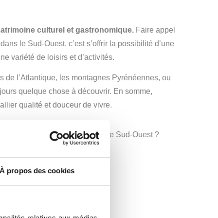
atrimoine culturel et gastronomique.
Faire appel
ns le Sud-Ouest, c’est s’offrir la possibilité d’une
ne variété de loisirs et d’activités.
es de l’Atlantique, les montagnes Pyrénéennes, ou
a toujours quelque chose à découvrir. En somme,
llier qualité et douceur de vivre.
nstruction de votre maison dans le Sud-Ouest ?
ontactez-nous !
À propos des cookies
nnalités relatives aux médias