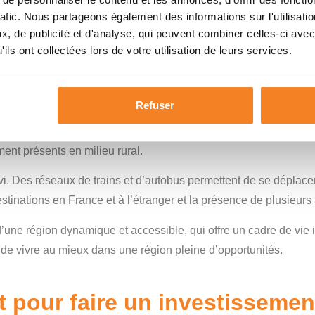
rafic. Nous partageons également des informations sur l'utilisati
 vie exceptionnelle, mais ce n’est pas tout.
La proximité de 
, de publicité et d'analyse, qui peuvent combiner celles-ci avec
ils ont collectées lors de votre utilisation de leurs services.
illes offrent des infrastructures modernes, une vie culturelle r
 dynamiques
, ce qui constitue un atout majeur pour ceux qui so
ue, du vin, ou de la santé, de nombreuses opportunités professi
Refuser
lète. Les grandes villes disposent d’hôpitaux et de cliniques 
nt présents en milieu rural.
vi. Des réseaux de trains et d’autobus permettent de se déplace
inations en France et à l’étranger et la présence de plusieurs a
’une région dynamique et accessible, qui offre un cadre de vie i
de vivre au mieux dans une région pleine d’opportunités.
 pour faire un investissement