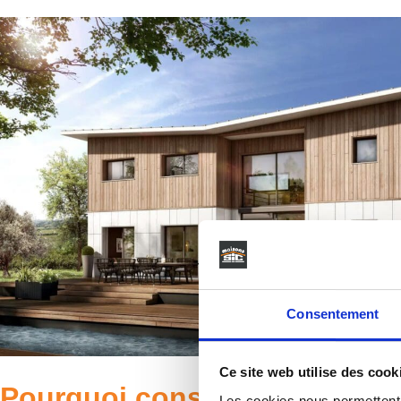
Consentement
Ce site web utilise des cook
Pourquoi construire une mai
Les cookies nous permettent d