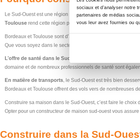
sociaux et d'analyser notre t
Le Sud-Ouest est une région dynamique, offrant une qualité de
partenaires de médias sociaux
vous leur avez fournies ou qu'
Toulouse
rend cette région particulièrement attractive. Ces v
Bordeaux et Toulouse sont d’ailleurs des
bassins d’emploi
Que vous soyez dans le secteur du numérique, de l’aéronautiq
L’offre de santé dans le Sud-Ouest
est également très comp
domaine et de nombreux professionnels de santé sont égaleme
En matière de transports
, le Sud-Ouest est très bien desser
Bordeaux et Toulouse offrent des vols vers de nombreuses dest
Construire sa maison dans le Sud-Ouest, c’est faire le choix d
Opter pour un constructeur de maison sud-ouest vous assure 
Construire dans la Sud-Ouest