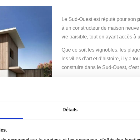
Le Sud-Ouest est réputé pour son
p
à un constructeur de maison neuve da
vie paisible, tout en ayant accès à u
Que ce soit les vignobles, les plag
les villes d’art et d’histoire, il y 
construire dans le Sud-Ouest, c’est a
Envie d’en savoir plus sur la co
C
Détails
ies.
son dans le Sud Ouest ?
e personnaliser le contenu et les annonces, d'offrir des fonctio