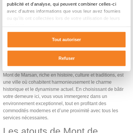
publicité et d'analyse, qui peuvent combiner celles-ci
Pourquoi choisir Mont de Marsan
avec d'autres informations que vous leur avez fournies
ou qu'ils ont collectées lors de votre utilisation de leurs
et ses alentours pour construire ?
services.
Opter pour Mont de Marsan et ses environs pour votre projet
Tout autoriser
de maison est judicieux pour diverses raisons. Avec un
constructeur local compétent, non seulement vous adaptez
votre maison à vos goûts, mais vous savourez également la
Refuser
qualité de vie qu’offre cette région des Landes.
Mont de Marsan, riche en histoire, culture et traditions, est
une ville où cohabitent harmonieusement le charme
historique et le dynamisme actuel. En choisissant de bâtir
votre demeure ici, vous vous immergerez dans un
environnement exceptionnel, tout en profitant des
commodités modernes et d’une proximité avec tous les
services nécessaires.
Les atouts de Mont de