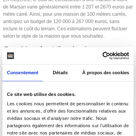
de Marsan varie généralement entre 1 207 et 2670 euros par
mètre carré. Ainsi, pour une maison de 100 mètres carrés,
anticipez un budget de 120 000 à 267 000 euros, sans
inclure le coût du terrain. Ces estimations peuvent fluctuer
selon le style de la maison que vous souhaitez.
Combien faut-il prévoir pour
construire à Mont de Marsan?
Consentement
Détails
À propos des cookies
L’endroit où vous décidez de bâtir peut également avoir une
incidence sur le coût. Par exemple, certains quartiers de
Mont de Marsan, particulièrement prisés, peuvent entraîner
Ce site web utilise des cookies.
des coûts plus élevés, surtout à cause du prix du terrain.
Les cookies nous permettent de personnaliser le contenu
Le budget pour la construction à Mont de Marsan
dépend de
et les annonces, d'offrir des fonctionnalités relatives aux
nombreux critères : le modèle de maison, le constructeur
médias sociaux et d'analyser notre trafic. Nous
sélectionné et l’emplacement choisi. Il est donc essentiel de
partageons également des informations sur l'utilisation de
recueillir plusieurs devis détaillés avant de finaliser votre
notre site avec nos partenaires de médias sociaux, de
décision.