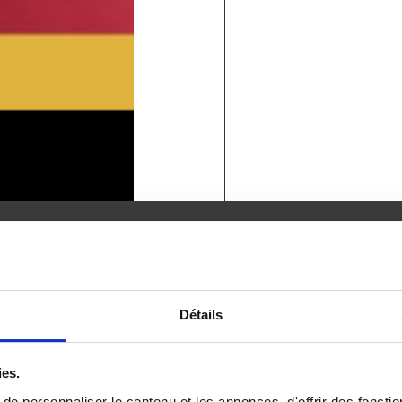
Détails
e au sein d’une maison individuelle en construction
lients de mieux se projeter
ies.
e personnaliser le contenu et les annonces, d'offrir des fonctio