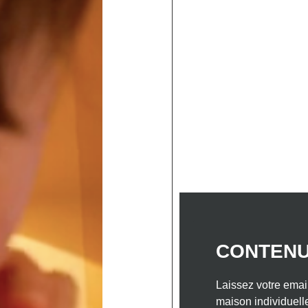
ELLES
NOS INSPIRATIONS MAISONS BOIS
NO
 DANS LE SUD-OUEST
NOTRE ENTREPRISE
CON
s plaques : les étapes-c
 une maison neuve en 