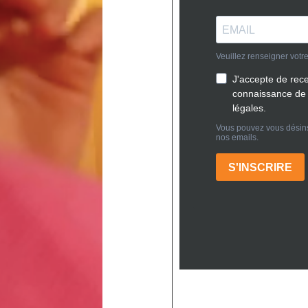
ation et pose des plaques : les étapes-clés du travail du p