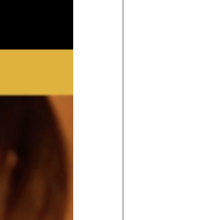
 de maisons individuelles
traditi
ossature bois
dans le sud-ouest