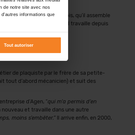
on de notre site avec nos
 d'autres informations que
 plaques de plâtre ou de bois, qu’il assemble
Maisons SIC, pour laquelle il travaille depuis
Tout autoriser
tier de plaquiste par le frère de sa petite-
ait tout d’abord mécanicien) et suit des
entreprise d’Agen, “
qui m’a permis d’en
 à nouveau et travaille dans une autre
mps, moins s’embêter.”
Il arrive enfin, en 2000,