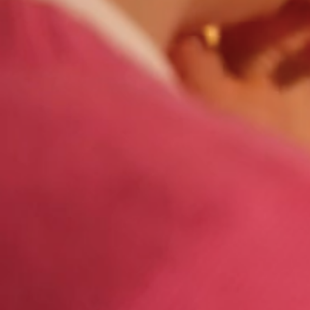
>
>
Homepage
Métiers de la construction
Isol
construction