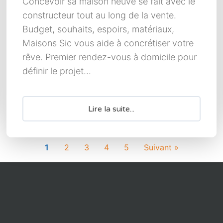
Concevoir sa maison neuve se fait avec le
constructeur tout au long de la vente.
Budget, souhaits, espoirs, matériaux,
Maisons Sic vous aide à concrétiser votre
rêve. Premier rendez-vous à domicile pour
définir le projet...
Lire la suite...
1
2
3
4
5
Suivant »