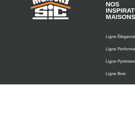
NOS
INSPIRA
MAISON
Ligne Éléganc
Ligne Perform
Ligne Pyrénée
Ligne Bois
Ligne Primo
Ligne Évolutive
Catalogue 2026
Demandez-le !