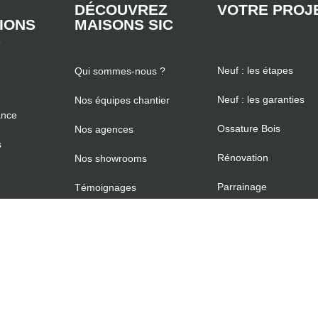
DÉCOUVREZ
VOTRE PROJ
TIONS
MAISONS SIC
S
Neuf : les étapes
Qui sommes-nous ?
e
Neuf : les garanties
Nos équipes chantier
ance
Ossature Bois
Nos agences
s
Rénovation
Nos showrooms
Parrainage
Témoignages
Blog & Conseils
Nous rejoindre