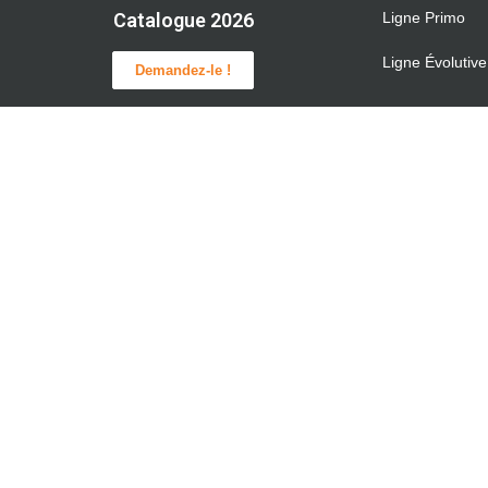
Ligne Primo
Catalogue 2026
Ligne Évolutive
Demandez-le !
05 53 84 83 82
Contact
1, rue Henry Fabre
47400 Tonneins