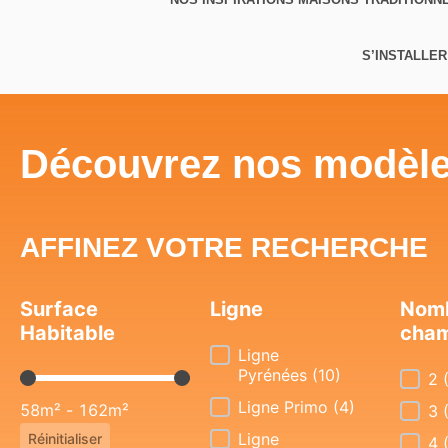
S’INSTALLER
Découvrez nos modèle
AFFINEZ VOTRE RECHERCHE
Surface
Ligne
Nomb
Habitable
cha
Ligne
Ligne
Pyrénées
(10)
Surface Habitable
Nomb
2
Ligne Primo
(4)
58m² - 162m²
3
Ligne
Réinitialiser
4