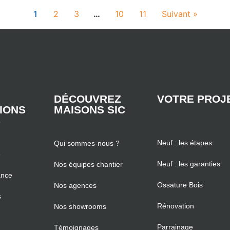
1
2
3
…
10
11
Suivant »
DÉCOUVREZ
VOTRE PROJ
TIONS
MAISONS SIC
S
Neuf : les étapes
Qui sommes-nous ?
e
Neuf : les garanties
Nos équipes chantier
ance
Ossature Bois
Nos agences
s
Rénovation
Nos showrooms
Parrainage
Témoignages