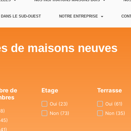
 DANS LE SUD-OUEST
NOTRE ENTREPRISE
CON
s de maisons neuves
re de
Etage
Terrasse
mbres
Etage
Oui
(23)
Terrasse
Oui
(61)
re de chambres
(8)
Non
(73)
Non
(35)
(45)
(41)