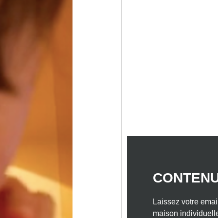
ELLES
NOS INSPIRATIONS MAISONS BOIS
NO
 DANS LE SUD-OUEST
NOTRE ENTREPRISE
CON
 pour la construction 
Ariège