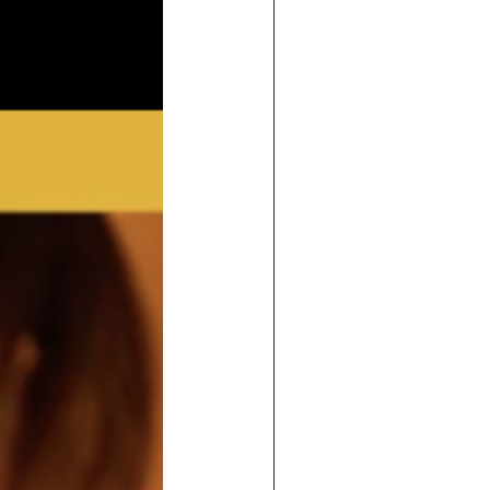
 de maisons individuelles
traditi
ossature bois
dans le sud-ouest