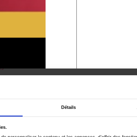
eur d’une nature préservée
fs
ique de l’Ariège
r, idéal pour faire construire sa maison
amiques de l’Ariège
Détails
ies.
e personnaliser le contenu et les annonces, d'offrir des fonctio