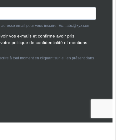
Abonnez vous
riège