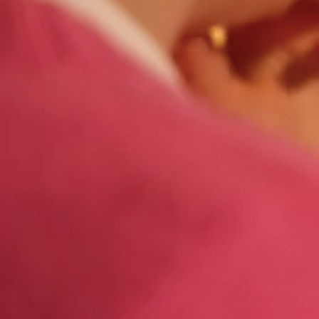
>
>
Homepage
Régions Construction Maison
3