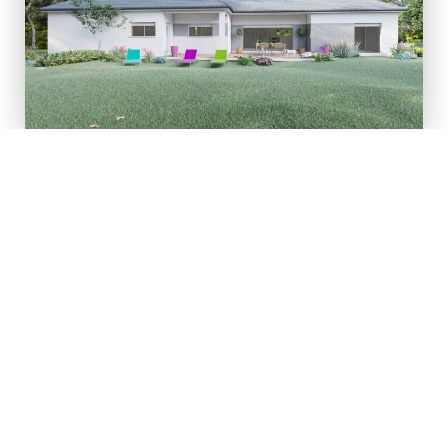
MAISON DE 140 M² AVEC 2
CHAMBRES
VENEZ DÉCOUVRIR NOTRE
MODÈLE INTIMA
Visites guidées de la maison pour apprécier les détails de
la construction
Echangez avec David et Laurent nos conseillers à votre
disposition et posez-leur vos questions.
Découvrez notre savoir-faire.