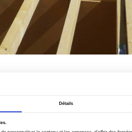
Détails
 bois ?
ossature bois
ies.
e personnaliser le contenu et les annonces, d'offrir des fonctio