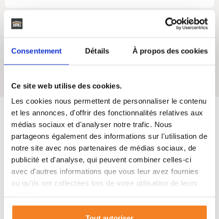
Consentement
Détails
À propos des cookies
Oui
Cellier
Ce site web utilise des cookies.
Les cookies nous permettent de personnaliser le contenu
et les annonces, d'offrir des fonctionnalités relatives aux
médias sociaux et d'analyser notre trafic. Nous
Maisons SIC
s'engage
partageons également des informations sur l'utilisation de
notre site avec nos partenaires de médias sociaux, de
publicité et d'analyse, qui peuvent combiner celles-ci
Depuis 50 ans, nous vous accompagnons de A à Z dans vos
avec d'autres informations que vous leur avez fournies
projets de vie dans le Sud-Ouest de la France.
ou qu'ils ont collectées lors de votre utilisation de leurs
services.
Tout autoriser