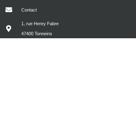
Contact
1, rue Henry Fabre
47400 Tonneins
MODÈLES DE MAISONS
DÉCOUVREZ MAISONS SIC
VOTRE PROJET