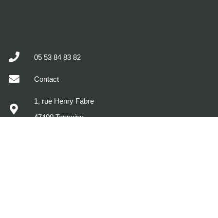
05 53 84 83 82
Contact
1, rue Henry Fabre
47400 Tonneins
MODÈLES DE MAISONS
DÉCOUVREZ MAISONS SIC