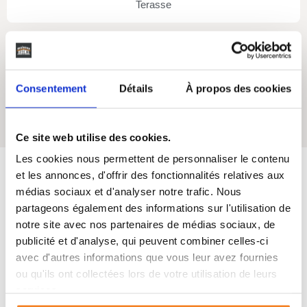
Terasse
Consentement
Détails
À propos des cookies
Oui
Cellier
Ce site web utilise des cookies.
Les cookies nous permettent de personnaliser le contenu
et les annonces, d'offrir des fonctionnalités relatives aux
médias sociaux et d'analyser notre trafic. Nous
Maisons SIC
s'engage
partageons également des informations sur l'utilisation de
notre site avec nos partenaires de médias sociaux, de
Depuis 50 ans, nous vous accompagnons de A à Z dans vos
publicité et d'analyse, qui peuvent combiner celles-ci
projets de vie dans le Sud-Ouest de la France.
avec d'autres informations que vous leur avez fournies
ou qu'ils ont collectées lors de votre utilisation de leurs
services.