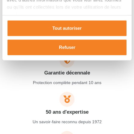
Maisons SIC
s'engage
ou qu'ils ont collectées lors de votre utilisation de leurs
services.
Depuis 50 ans, nous vous accompagnons de A à Z dans vos
Tout autoriser
projets de vie dans le Sud-Ouest de la France.
Refuser
Garantie décennale
Protection complète pendant 10 ans
50 ans d'expertise
Un savoir-faire reconnu depuis 1972