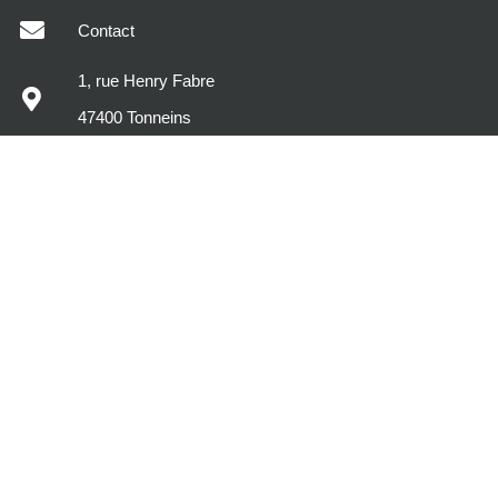
Contact
1, rue Henry Fabre
47400 Tonneins
MODÈLES DE MAISONS
DÉCOUVREZ MAISONS SIC
VOTRE PROJET