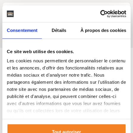
Oui
Consentement
Détails
À propos des cookies
Cellier
Ce site web utilise des cookies.
Les cookies nous permettent de personnaliser le contenu
Maisons SIC
s'engage
et les annonces, d'offrir des fonctionnalités relatives aux
médias sociaux et d'analyser notre trafic. Nous
partageons également des informations sur l'utilisation de
Depuis 50 ans, nous vous accompagnons de A à Z dans vos
notre site avec nos partenaires de médias sociaux, de
projets de vie dans le Sud-Ouest de la France.
publicité et d'analyse, qui peuvent combiner celles-ci
avec d'autres informations que vous leur avez fournies
ou qu'ils ont collectées lors de votre utilisation de leurs
services.
Tout autoriser