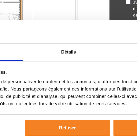
Détails
ies.
e personnaliser le contenu et les annonces, d'offrir des fonctio
plat de 162 m². Sa conception sophistiquée
rafic. Nous partageons également des informations sur l'utilisati
l’extérieur grâce à de larges baies vitrées.
, de publicité et d'analyse, qui peuvent combiner celles-ci avec
ils ont collectées lors de votre utilisation de leurs services.
-séjour de 39 m² et une cuisine ouverte de
table cœur de vie dès l’arrivée des beaux
Refuser