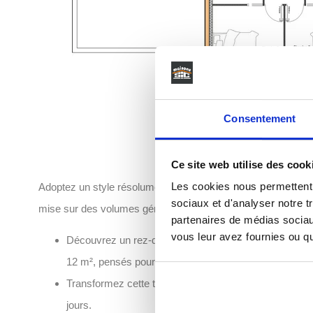
Consentement
Ce site web utilise des cook
Les cookies nous permettent d
Adoptez un style résolument moderne avec cette villa à toit 
sociaux et d'analyser notre t
mise sur des volumes généreux et une connexion totale avec 
partenaires de médias sociaux
vous leur avez fournies ou qu'
Découvrez un rez-de-chaussée spacieux avec un salon
12 m², pensés pour la convivialité.
Transformez cette terrasse extérieure de 49m² en véri
jours.