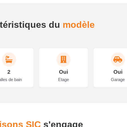
téristiques du
modèle
2
Oui
Oui
lles de bain
Etage
Garage
isons SIC
s'engage