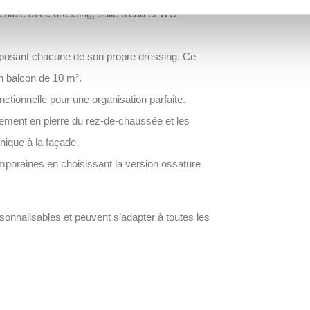
entale avec dressing, salle d’eau et WC
sposant chacune de son propre dressing. Ce
n balcon de 10 m².
nctionnelle pour une organisation parfaite.
arement en pierre du rez-de-chaussée et les
nique à la façade.
mporaines en choisissant la version ossature
nnalisables et peuvent s’adapter à toutes les