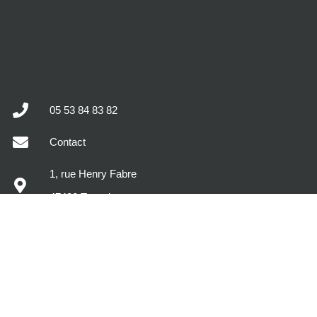
05 53 84 83 82
Contact
1, rue Henry Fabre
47400 Tonneins
MODÈLES DE MAISONS