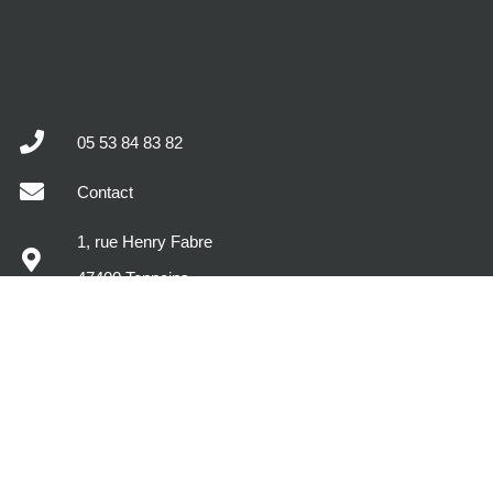
05 53 84 83 82
Contact
1, rue Henry Fabre
47400 Tonneins
MODÈLES DE MAISONS