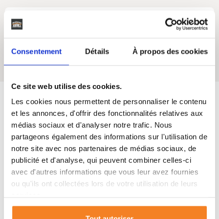
Oui
Consentement
Détails
À propos des cookies
Cellier
Ce site web utilise des cookies.
Les cookies nous permettent de personnaliser le contenu
et les annonces, d'offrir des fonctionnalités relatives aux
Maisons SIC
s'engage
médias sociaux et d'analyser notre trafic. Nous
partageons également des informations sur l'utilisation de
Depuis 50 ans, nous vous accompagnons de A à Z dans vos
notre site avec nos partenaires de médias sociaux, de
projets de vie dans le Sud-Ouest de la France.
publicité et d'analyse, qui peuvent combiner celles-ci
avec d'autres informations que vous leur avez fournies
ou qu'ils ont collectées lors de votre utilisation de leurs
services.
Tout autoriser