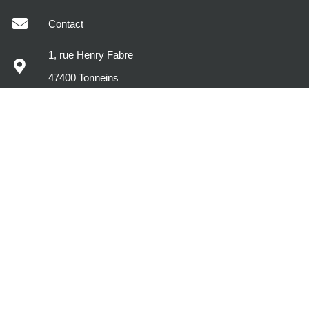
Contact
1, rue Henry Fabre
47400 Tonneins
MODÈLES DE MAISONS
DÉCOUVREZ MAISONS SIC
VOTRE PROJET