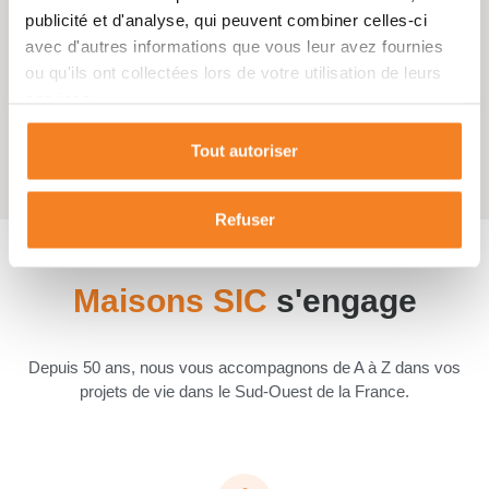
publicité et d'analyse, qui peuvent combiner celles-ci
avec d'autres informations que vous leur avez fournies
ou qu'ils ont collectées lors de votre utilisation de leurs
services.
Non
Tout autoriser
Cellier
Refuser
Maisons SIC
s'engage
Depuis 50 ans, nous vous accompagnons de A à Z dans vos
projets de vie dans le Sud-Ouest de la France.