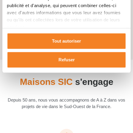
publicité et d'analyse, qui peuvent combiner celles-ci
avec d'autres informations que vous leur avez fournies
ou qu'ils ont collectées lors de votre utilisation de leurs
services.
Non
Tout autoriser
Cellier
Refuser
Maisons SIC
s'engage
Depuis 50 ans, nous vous accompagnons de A à Z dans vos
projets de vie dans le Sud-Ouest de la France.