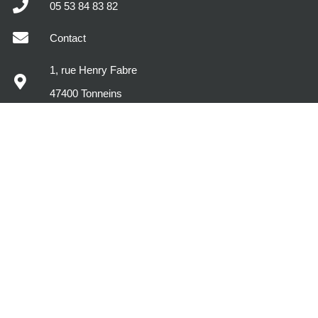
05 53 84 83 82
Contact
1, rue Henry Fabre
47400 Tonneins
MODÈLES DE MAISONS
DÉCOUVREZ MAISONS SIC
VOTRE PROJET