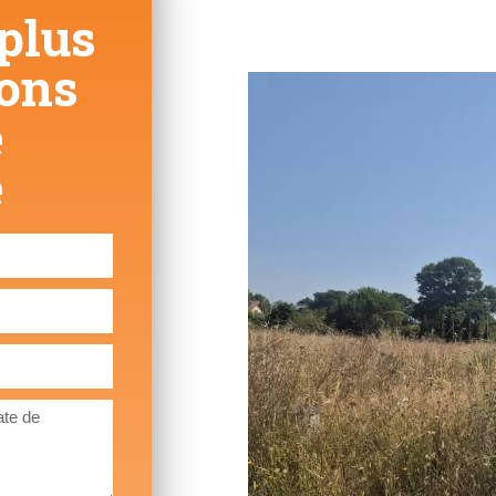
plus
ions
e
e