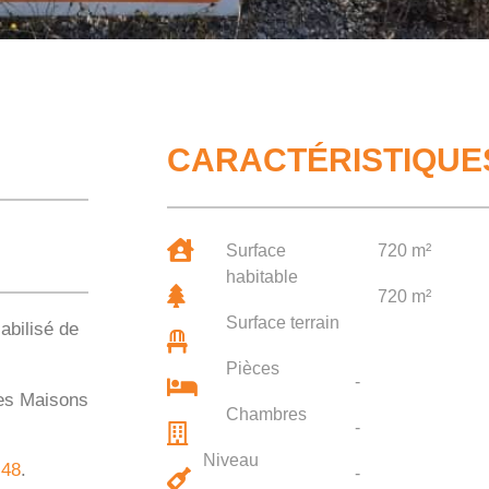
CARACTÉRISTIQUE
Surface
720 m²
habitable
720 m²
Surface terrain
abilisé de
Pièces
-
des Maisons
Chambres
-
Niveau
 48
.
-