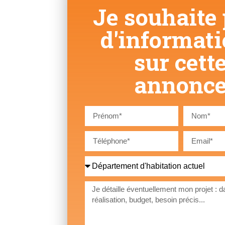
Je souhaite 
d'informat
sur cett
annonc