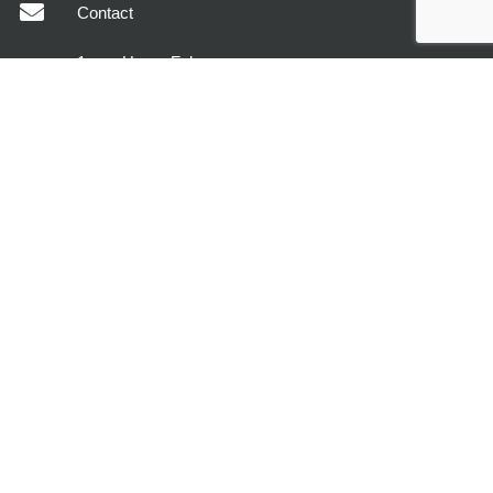
Contact
1, rue Henry Fabre
47400 Tonneins
MODÈLES DE MAISONS
DÉCOUVREZ MAISONS SIC
VOTRE PROJET