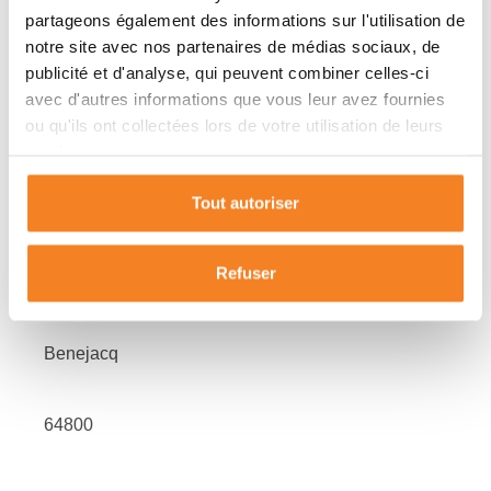
Cave
partageons également des informations sur l'utilisation de
-
notre site avec nos partenaires de médias sociaux, de
Piscine
-
publicité et d'analyse, qui peuvent combiner celles-ci
Parking
avec d'autres informations que vous leur avez fournies
-
ou qu'ils ont collectées lors de votre utilisation de leurs
services.
Tout autoriser
LIEU
Refuser
Benejacq
64800