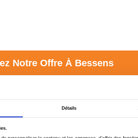
ez Notre Offre À Bessens
Détails
ies.
e personnaliser le contenu et les annonces, d'offrir des fonctio