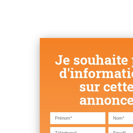
Je souhaite 
d'informat
sur cett
annonc