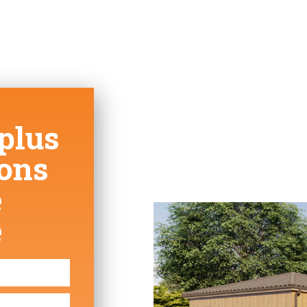
plus
ions
e
e