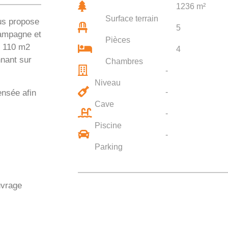
1236 m²
Surface terrain
us propose
5
campagne et
Pièces
de 110 m2
4
nnant sur
Chambres
-
Niveau
-
ensée afin
Cave
-
Piscine
-
Parking
uvrage