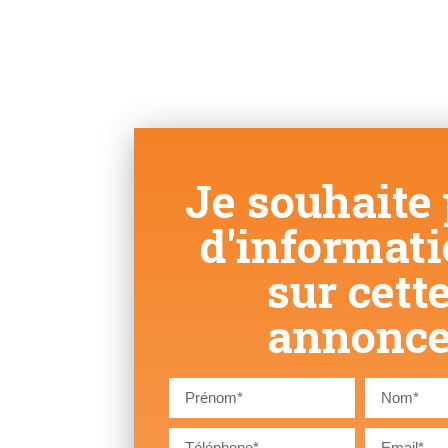
Je souhaite 
d'informat
sur cett
annonc