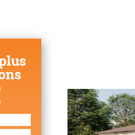
plus
ions
e
e