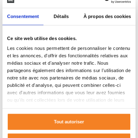
Hors finitions intérieures et décoration.
Consentement
Détails
À propos des cookies
Photos non contractuelles.
Contact: Camille Simon
06 59 47 39 86
MAISONS Sic
Mentions obligatoires: Projet proposé sur un terrain
Ce site web utilise des cookies.
sélectionné, sous réserve de disponibilité.
Les cookies nous permettent de personnaliser le contenu
Non mandaté pour la vente du terrain.
et les annonces, d'offrir des fonctionnalités relatives aux
médias sociaux et d'analyser notre trafic. Nous
Le prix peut évoluer selon les prestations choisies et les
partageons également des informations sur l'utilisation de
adaptations nécessaires au terrain.
notre site avec nos partenaires de médias sociaux, de
.
publicité et d'analyse, qui peuvent combiner celles-ci
avec d'autres informations que vous leur avez fournies
ou qu'ils ont collectées lors de votre utilisation de leurs
services.
CARACTÉRISTIQUES
Tout autoriser