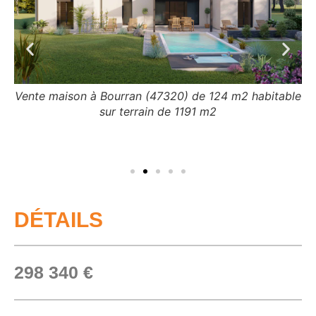
Vente maison à Bourran (47320) de 124 m2 habitable
sur terrain de 1191 m2
ble
Ve
DÉTAILS
298 340 €