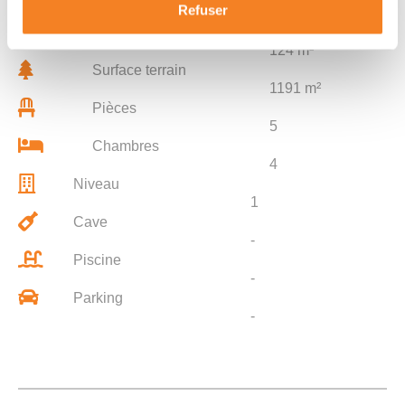
Refuser
Surface habitable
124 m²
Surface terrain
1191 m²
Pièces
5
Chambres
4
Niveau
1
Cave
-
Piscine
-
Parking
-