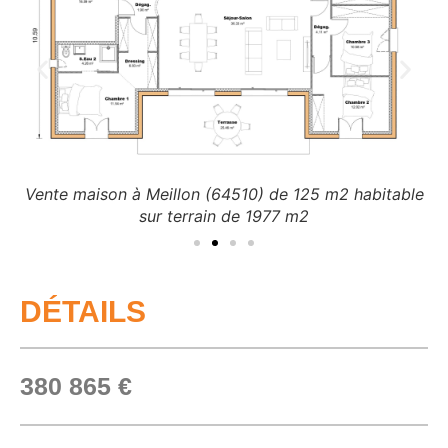
V
le
Vente maison à Meillon (64510) de 125 m2 habitable
sur terrain de 1977 m2
DÉTAILS
380 865 €