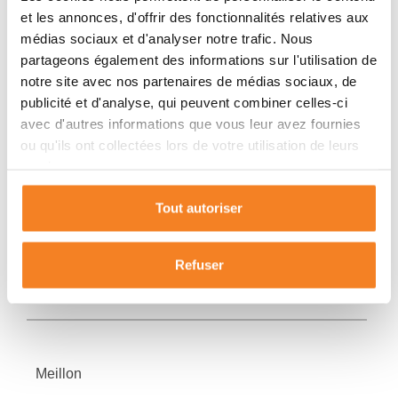
Chambres
et les annonces, d'offrir des fonctionnalités relatives aux
4
médias sociaux et d'analyser notre trafic. Nous
Niveau
partageons également des informations sur l'utilisation de
-
notre site avec nos partenaires de médias sociaux, de
Cave
publicité et d'analyse, qui peuvent combiner celles-ci
-
avec d'autres informations que vous leur avez fournies
Piscine
-
ou qu'ils ont collectées lors de votre utilisation de leurs
Parking
services.
-
Tout autoriser
Refuser
LIEU
Meillon