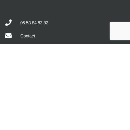
05 53 84 83 82
Contact
1, rue Henry Fabre
47400 Tonneins
MODÈLES DE MAISONS
DÉCOUVREZ MAISONS SIC