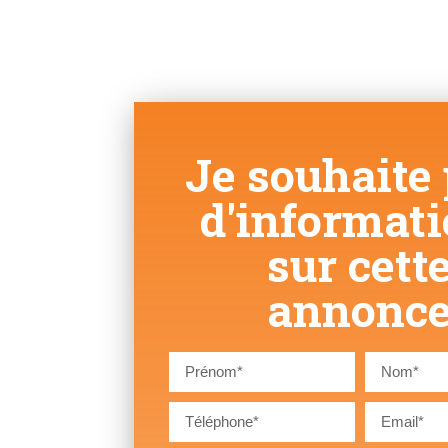
Je souhaite 
d'informat
sur cett
annonc