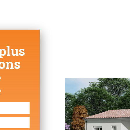
plus
ions
e
e