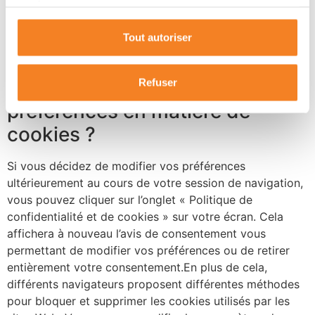
services.
prochaines visites sur le site Web.[cookie_audit
columns= »cookie,description » header= »La liste ci-
Tout autoriser
dessous détaille les cookies utilisés sur notre site
Web. »]
Comment puis-je contrôler les
Refuser
préférences en matière de
cookies ?
Si vous décidez de modifier vos préférences
ultérieurement au cours de votre session de navigation,
vous pouvez cliquer sur l’onglet « Politique de
confidentialité et de cookies » sur votre écran. Cela
affichera à nouveau l’avis de consentement vous
permettant de modifier vos préférences ou de retirer
entièrement votre consentement.En plus de cela,
différents navigateurs proposent différentes méthodes
pour bloquer et supprimer les cookies utilisés par les