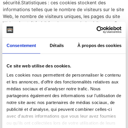
sécurité.Statistiques : ces cookies stockent des
informations telles que le nombre de visiteurs sur le site
Web, le nombre de visiteurs uniques, les pages du site
Web qui ont été visitées, la source de la visite, etc. Ces
données nous aident à comprendre et à analyser les
performances du site Web. et où il doit être
amélioré.Marketing : Les informations stockées dans
Consentement
Détails
À propos des cookies
ces cookies peuvent être utilisées par les fournisseurs
de publicité tiers pour vous montrer également des
publicités sur d’autres sites Web sur le
Ce site web utilise des cookies.
navigateur.Fonctionnel : Ce sont les cookies qui aident
Les cookies nous permettent de personnaliser le contenu
certaines fonctionnalités non essentielles sur notre site
et les annonces, d'offrir des fonctionnalités relatives aux
Web. Ces fonctionnalités incluent l’intégration de
médias sociaux et d'analyser notre trafic. Nous
contenu comme des vidéos ou le partage de contenu
partageons également des informations sur l'utilisation de
du site Web sur des plateformes de médias
notre site avec nos partenaires de médias sociaux, de
sociaux.Préférences : ces cookies nous aident à stocker
publicité et d'analyse, qui peuvent combiner celles-ci
vos paramètres et vos préférences de navigation,
avec d'autres informations que vous leur avez fournies
comme les préférences linguistiques, afin que vous ayez
ou qu'ils ont collectées lors de votre utilisation de leurs
une expérience meilleure et efficace lors de vos