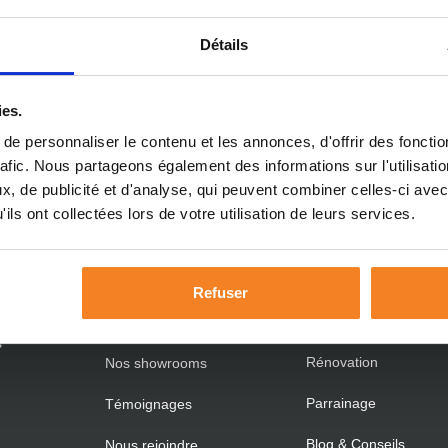
Détails
ies.
e personnaliser le contenu et les annonces, d'offrir des fonctio
DÉCOUVREZ
VOTRE PROJ
rafic. Nous partageons également des informations sur l'utilisati
TIONS
MAISONS SIC
, de publicité et d'analyse, qui peuvent combiner celles-ci avec
S
ils ont collectées lors de votre utilisation de leurs services.
Neuf : les étapes
Qui sommes-nous ?
e
Neuf : les garanties
Nos équipes chantier
Refuser
ance
Ossature Bois
Nos agences
s
Rénovation
Nos showrooms
Parrainage
Témoignages
Blog & Conseils
Nous rejoindre