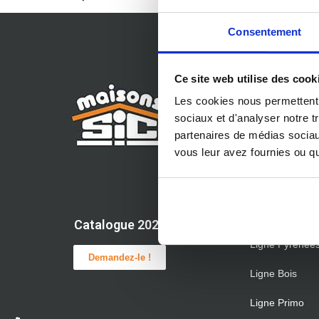
Consentement
Ce site web utilise des cook
Les cookies nous permettent d
NOS
sociaux et d'analyser notre t
INSPIRA
partenaires de médias sociaux
MAISON
vous leur avez fournies ou qu'
Ligne Éléganc
Ligne Perform
Catalogue 2026
Ligne Pyrénée
Demandez-le !
Ligne Bois
Ligne Primo