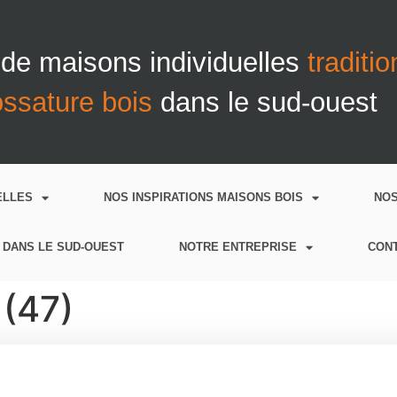
 de maisons individuelles
traditi
ossature bois
dans le sud-ouest
ELLES
NOS INSPIRATIONS MAISONS BOIS
NO
 DANS LE SUD-OUEST
NOTRE ENTREPRISE
CON
 (47)
le travail effectué. Très bon travail et finitions en temps v