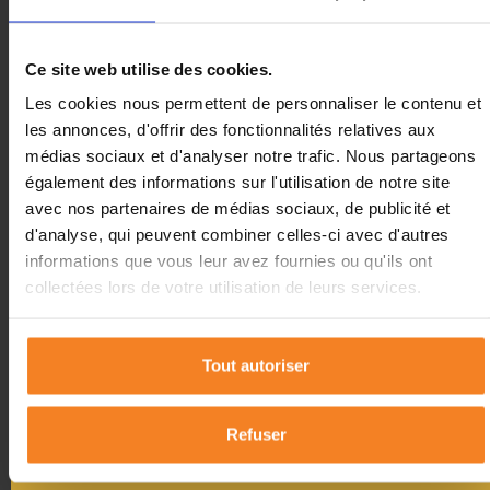
Nivelez la surface en enlevant les bosses et en
comblant les creux. Installez les poteaux et le filet
et marquez les limites de jeu avec de la peinture
Ce site web utilise des cookies.
ou des piquets de jardin. Plus faciles, des terrains
Les cookies nous permettent de personnaliser le contenu et
amovibles s’installent en quelques minutes sur
les annonces, d'offrir des fonctionnalités relatives aux
une pelouse!
médias sociaux et d'analyser notre trafic. Nous partageons
également des informations sur l'utilisation de notre site
avec nos partenaires de médias sociaux, de publicité et
d'analyse, qui peuvent combiner celles-ci avec d'autres
informations que vous leur avez fournies ou qu'ils ont
collectées lors de votre utilisation de leurs services.
Tout autoriser
Refuser