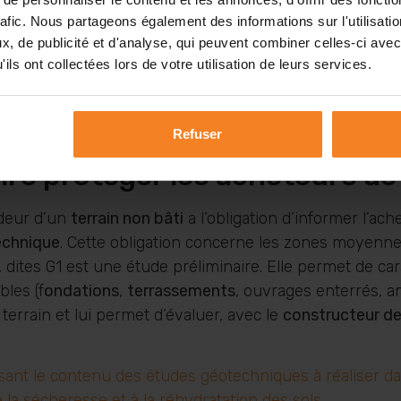
rafic. Nous partageons également des informations sur l'utilisati
, de publicité et d'analyse, qui peuvent combiner celles-ci avec
ils ont collectées lors de votre utilisation de leurs services.
 construire sa maison. Objectif : éviter les fissures, les
comprendre quelles fondations sont adaptées à votre ter
Refuser
oire protéger les acheteurs de
ndeur d’un
terrain non bâti
a l’obligation d’informer l’ach
echnique
. Cette obligation concerne les zones moye
, dites G1 est une étude préliminaire. Elle permet de ca
les (f
ondations
,
terrassements
, ouvrages enterrés, a
 terrain et lui permet d’évaluer, avec le
constructeur de
finissant le contenu des études géotechniques à réalis
 la sécheresse et à la réhydratation des sols.