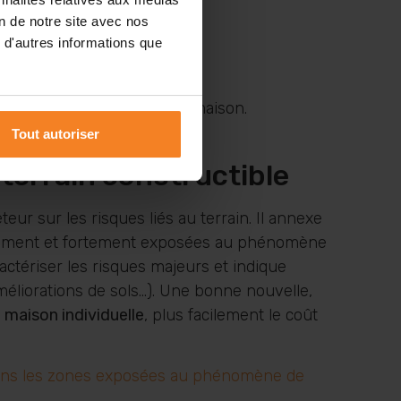
on de notre site avec nos
 d'autres informations que
 tassements et pérenniser la maison.
rain.
Tout autoriser
 terrain constructible
eteur sur les risques liés au terrain. Il annexe
nnement et fortement exposées au phénomène
ractériser les risques majeurs et indique
méliorations de sols…). Une bonne nouvelle,
 maison individuelle
, plus facilement le coût
er dans les zones exposées au phénomène de