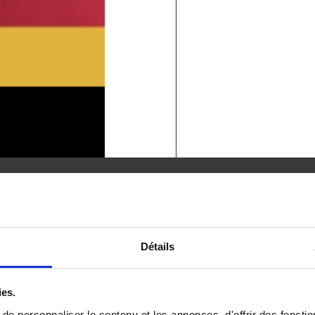
eurs de terrain constructible
Détails
s?
concerné
ies.
 bon constructeur
e personnaliser le contenu et les annonces, d'offrir des fonctio