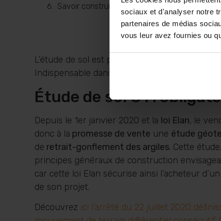
Savoir construire sur tous les terrains
sociaux et d'analyser notre t
partenaires de médias sociaux
vous leur avez fournies ou qu'
L’étude de sol est primordiale lorsque l’on fait
Indispensable dans le Sud-ouest, elle vise à 
Étude de sol G1 : obligat
Depuis le 1er janvier 2020 et la
loi Elan
, le ve
donc à la
promesse de vente
une
étude géot
de
retrait-gonflement des argiles
. Cette étude
principes généraux de construction envisageab
car cette loi Elan sécurise ainsi l’acheteur d’un
de son projet.
Découvrez
ici l’arrêté du 22 juillet 2020 dé
mouvement de terrain différentiel consécutif à