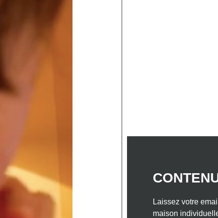
ELLES
NOS INSPIRATIONS MAISONS BOIS
NO
 DANS LE SUD-OUEST
NOTRE ENTREPRISE
CON
 1 d’une maison durabl
Ouest