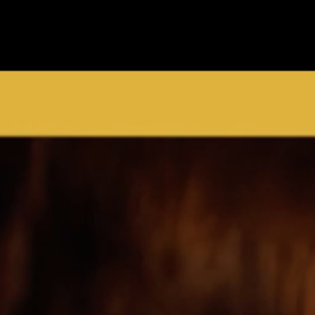
Constructeur
et
à 