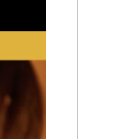
 de maisons individuelles
traditi
ossature bois
dans le sud-ouest