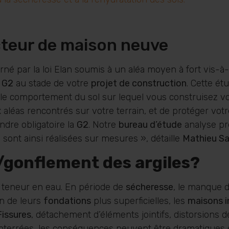
cteur de maison neuve
rné par la loi Elan soumis à un aléa moyen à fort vis-à
l G2
au stade de votre
projet de construction
. Cette ét
 le comportement du sol sur lequel vous construisez v
x aléas rencontrés sur votre terrain, et de protéger vot
ndre obligatoire la
G2
. Notre
bureau d’étude
analyse pr
es sont ainsi réalisées sur mesures », détaille
Mathieu Sa
 /gonflement des argiles?
sa teneur en eau. En période de
sécheresse
, le manque d
on de leurs
fondations
plus superficielles, les
maisons i
Fissures
, détachement d’éléments jointifs, distorsions d
nterrées, les conséquences peuvent être dramatiques e