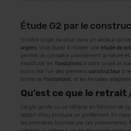
Étude G2 par le constru
Si votre projet se situe dans un secteur conce
argiles
, vous aurez à réaliser une
étude de so
permet de connaître précisément la nature et
exactitude les
fondations
à votre projet et au
avons été l’un des premiers
constructeur
à re
terme de
fondations
, et les ferrailles adapté
Qu’est ce que le retrait
L’argile gonfle ou se rétracte en fonction de 
apport d’eau produira un gonflement. En rais
les premières touchée par ces phénomènes.
dallages ou même rupture des canalisations e