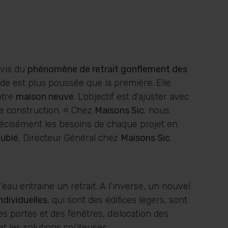
-vis du
phénomène de retrait gonflement des
ude est plus poussée que la première. Elle
otre
maison neuve
. L’objectif est d’ajuster avec
re construction. « Chez
Maisons Sic
, nous
écisément les besoins de chaque projet en
ubié
, Directeur Général chez
Maisons Sic
.
’eau entraine un retrait. A l’inverse, un nouvel
ndividuelles
, qui sont des édifices légers, sont
es portes et des fenêtres, dislocation des
t les solutions coûteuses.