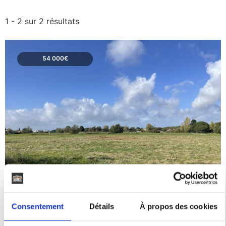
1 - 2 sur 2 résultats
54 000€
Occitanie
St etienne de tulmont
Tarn-et-G
Consentement
Détails
À propos des cookies
DÉCOUVRIR CE BIEN