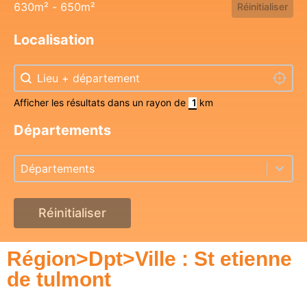
630m² - 650m²
Réinitialiser
Localisation
Localisation
Localisation
Localis
Afficher les résultats dans un rayon de
km
Départements
Départements
Départements
Départements
Réinitialiser
Région>Dpt>Ville : St etienne
de tulmont