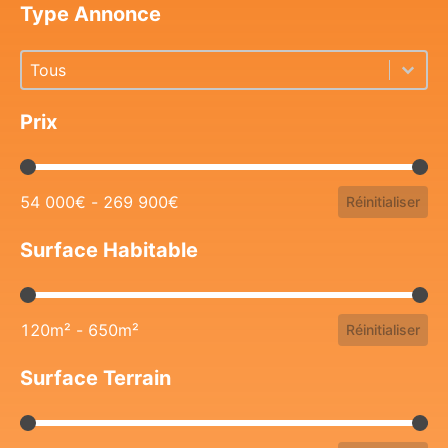
Type Annonce
Type Annonce
Type Annonce
Type Annonce
Prix
Prix
54 000€ - 269 900€
Réinitialiser
Surface Habitable
Surface Habitable
120m² - 650m²
Réinitialiser
Surface Terrain
Surface Terrain