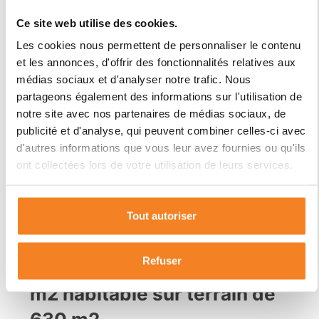
Ce site web utilise des cookies.
Les cookies nous permettent de personnaliser le contenu
et les annonces, d'offrir des fonctionnalités relatives aux
269 900€
médias sociaux et d'analyser notre trafic. Nous
partageons également des informations sur l'utilisation de
notre site avec nos partenaires de médias sociaux, de
publicité et d'analyse, qui peuvent combiner celles-ci avec
d'autres informations que vous leur avez fournies ou qu'ils
ont collectées lors de votre utilisation de leurs services.
Occitanie
St etienne de tulmont
Tarn-et-G
Tout autoriser
Vente maison à St etienne
Refuser
de tulmont (82410) de 120
m2 habitable sur terrain de