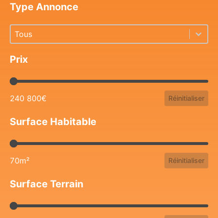
Type Annonce
Type Annonce
Type Annonce
Type Annonce
Prix
Prix
240 800€
Réinitialiser
Surface Habitable
Surface Habitable
70m²
Réinitialiser
Surface Terrain
Surface Terrain