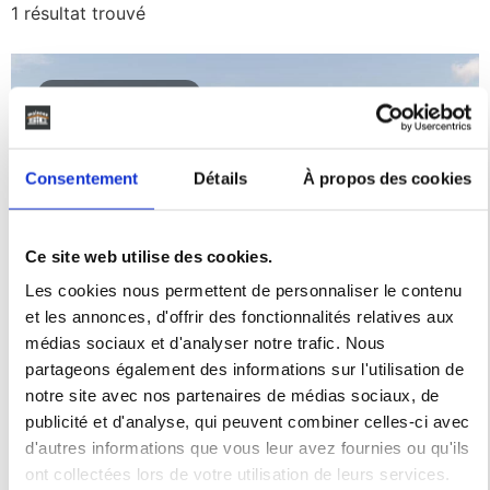
1 résultat trouvé
240 800€
Consentement
Détails
À propos des cookies
Ce site web utilise des cookies.
Haute-Garonne
Occitanie
Les cookies nous permettent de personnaliser le contenu
et les annonces, d'offrir des fonctionnalités relatives aux
médias sociaux et d'analyser notre trafic. Nous
Vente maison à St jory
partageons également des informations sur l'utilisation de
notre site avec nos partenaires de médias sociaux, de
(31790) de 70 m2 habitable
publicité et d'analyse, qui peuvent combiner celles-ci avec
sur terrain de 510 m2
d'autres informations que vous leur avez fournies ou qu'ils
ont collectées lors de votre utilisation de leurs services.