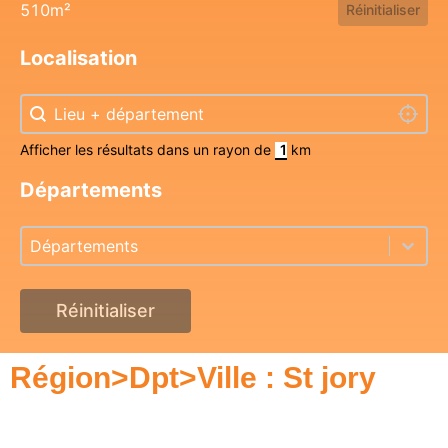
510m²
Réinitialiser
Localisation
Localisation
Localisation
Localis
Afficher les résultats dans un rayon de
km
Départements
Départements
Départements
Départements
Réinitialiser
Région>Dpt>Ville : St jory