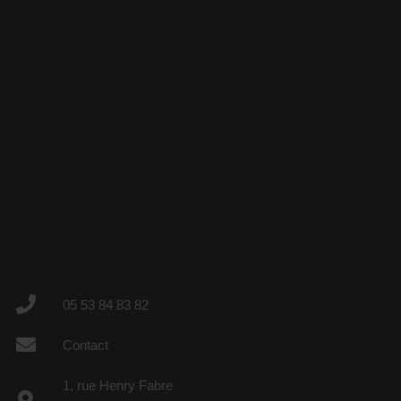
05 53 84 83 82
Contact
1, rue Henry Fabre