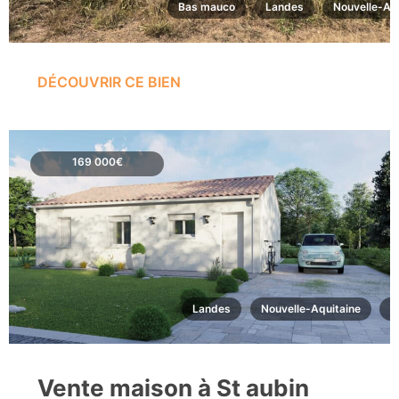
Bas mauco
Landes
Nouvelle-Aq
DÉCOUVRIR CE BIEN
169 000€
Landes
Nouvelle-Aquitaine
S
Vente maison à St aubin