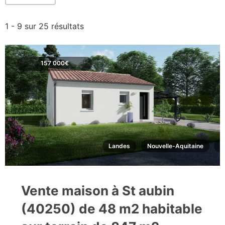
1 - 9 sur 25 résultats
157 000€
Landes
Nouvelle-Aquitaine
S
Vente maison à St aubin
(40250) de 48 m2 habitable