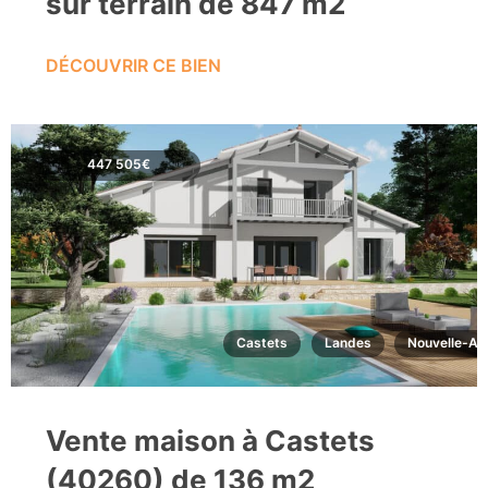
sur terrain de 847 m2
DÉCOUVRIR CE BIEN
447 505€
Castets
Landes
Nouvelle-Aq
Vente maison à Castets
(40260) de 136 m2