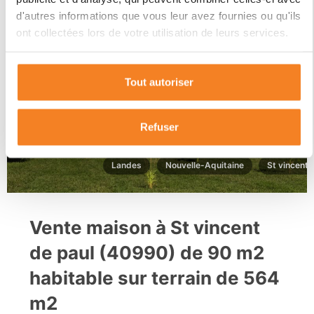
d'autres informations que vous leur avez fournies ou qu'ils
ont collectées lors de votre utilisation de leurs services.
258 260€
Tout autoriser
Refuser
Landes
Nouvelle-Aquitaine
St vincent 
Vente maison à St vincent
de paul (40990) de 90 m2
habitable sur terrain de 564
m2