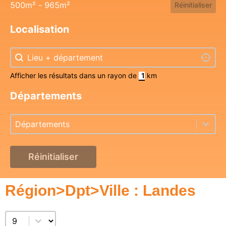
500m² - 965m²
Réinitialiser
Localisation
Localisation
Localisation
Localis
Afficher les résultats dans un rayon de
km
Départements
Départements
Départements
Départements
Réinitialiser
Région>Dpt>Ville : Landes
Sélectionnez un nombre par page