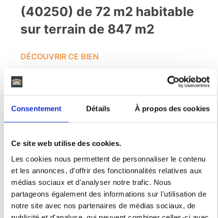
(40250) de 72 m2 habitable
sur terrain de 847 m2
DÉCOUVRIR CE BIEN
34 304€
Consentement
Détails
À propos des cookies
Ce site web utilise des cookies.
Les cookies nous permettent de personnaliser le contenu
Landes
Nouvelle-Aquitaine
S
et les annonces, d'offrir des fonctionnalités relatives aux
médias sociaux et d'analyser notre trafic. Nous
partageons également des informations sur l'utilisation de
notre site avec nos partenaires de médias sociaux, de
DÉCOUVRIR CE BIEN
publicité et d'analyse, qui peuvent combiner celles-ci avec