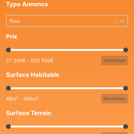
Type Annonce
Type Annonce
Type Annonce
Type Annonce
Prix
Prix
27 200€ - 633 500€
Réinitialiser
Surface Habitable
Surface Habitable
48m² - 965m²
Réinitialiser
Surface Terrain
Surface Terrain