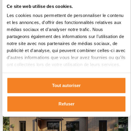
Ce site web utilise des cookies.
Astaffort
Lot-et-Garonne
Nouvelle-Aq
Les cookies nous permettent de personnaliser le contenu
et les annonces, d'offrir des fonctionnalités relatives aux
médias sociaux et d'analyser notre trafic. Nous
partageons également des informations sur l'utilisation de
Vente maison à Astaffort
notre site avec nos partenaires de médias sociaux, de
(47220) de 90 m2 habitable
publicité et d'analyse, qui peuvent combiner celles-ci avec
d'autres informations que vous leur avez fournies ou qu'ils
sur terrain de 1400 m2
ont collectées lors de votre utilisation de leurs services.
DÉCOUVRIR CE BIEN
Tout autoriser
367 480€
Refuser