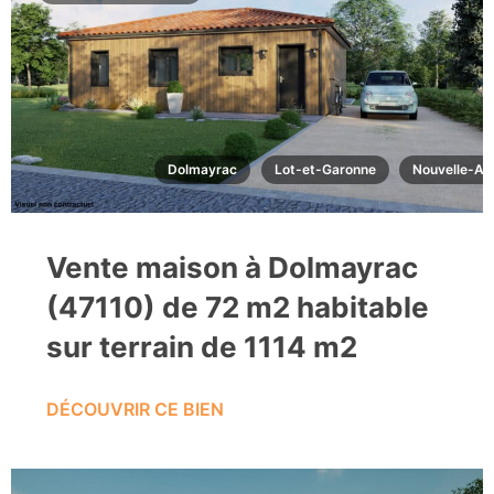
Dolmayrac
Lot-et-Garonne
Nouvelle-Aq
Vente maison à Dolmayrac
(47110) de 72 m2 habitable
sur terrain de 1114 m2
DÉCOUVRIR CE BIEN