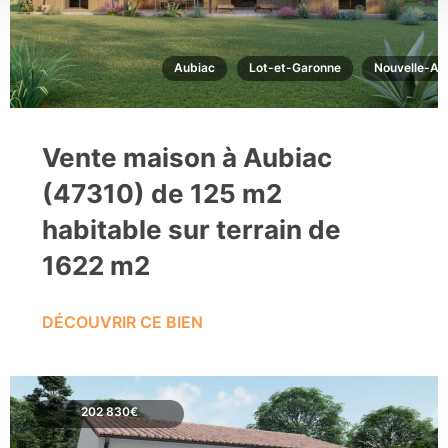
Aubiac
Lot-et-Garonne
Nouvelle-Aq
Vente maison à Aubiac
(47310) de 125 m2
habitable sur terrain de
1622 m2
DÉCOUVRIR CE BIEN
202 830€