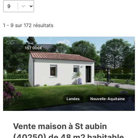
Sélectionnez un nombre par page
1 - 9 sur 172 résultats
157 000€
Landes
Nouvelle-Aquitaine
S
Vente maison à St aubin
(40250) de 48 m2 habitable