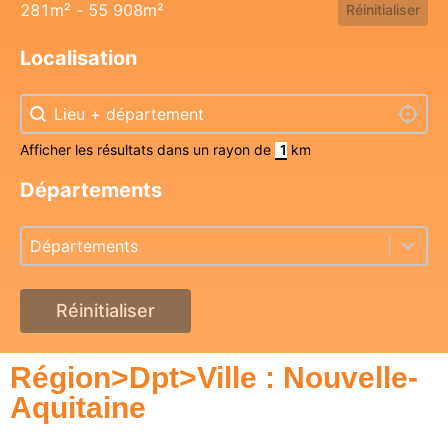
281m² - 55 908m²
Réinitialiser
Localisation
Localisation
Localisation
Localis
Afficher les résultats dans un rayon de
km
Départements
Départements
Départements
Départements
Réinitialiser
Région>Dpt>Ville : Nouvelle-
Aquitaine