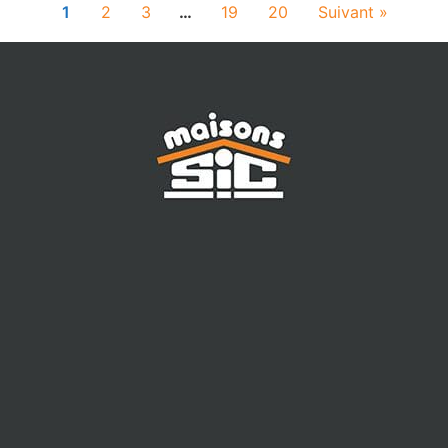
1
2
3
…
19
20
Suivant »