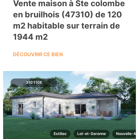
Vente maison à Ste colombe
en bruilhois (47310) de 120
m2 habitable sur terrain de
1944 m2
DÉCOUVRIR CE BIEN
310 110€
Estillac
Lot-et-Garonne
Nouvelle-Aq