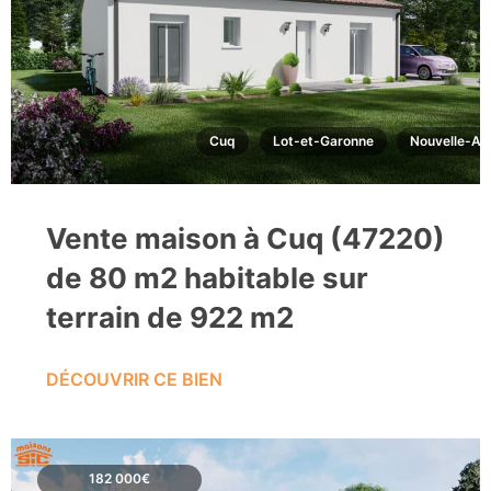
Cuq
Lot-et-Garonne
Nouvelle-Aq
Vente maison à Cuq (47220)
de 80 m2 habitable sur
terrain de 922 m2
DÉCOUVRIR CE BIEN
182 000€