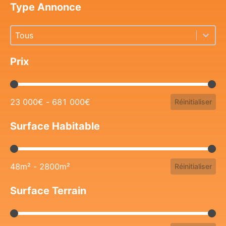
Type Annonce
Type Annonce
Type Annonce
Type Annonce
Prix
Prix
23 000€ - 681 000€
Réinitialiser
Surface Habitable
Surface Habitable
48m² - 2800m²
Réinitialiser
Surface Terrain
Surface Terrain