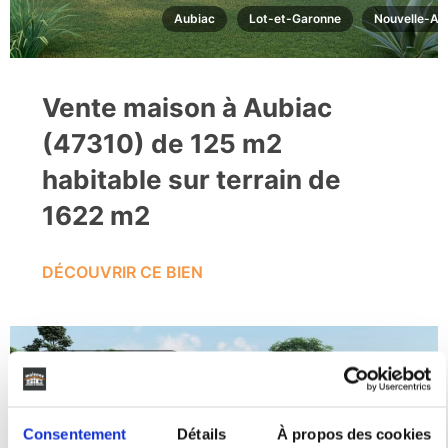
Aubiac
Lot-et-Garonne
Nouvelle-Aq
Vente maison à Aubiac
(47310) de 125 m2
habitable sur terrain de
1622 m2
DÉCOUVRIR CE BIEN
202 830€
Consentement
Détails
À propos des cookies