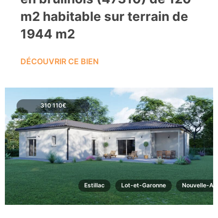
m2 habitable sur terrain de
1944 m2
DÉCOUVRIR CE BIEN
310 110€
Estillac
Lot-et-Garonne
Nouvelle-Aq