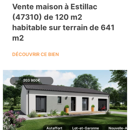
Vente maison à Estillac
(47310) de 120 m2
habitable sur terrain de 641
m2
DÉCOUVRIR CE BIEN
203 900€
Astaffort
Lot-et-Garonne
Nouvelle-Aq