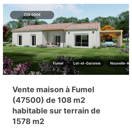
238 000€
Fumel
Lot-et-Garonne
Nouvelle-Aq
Vente maison à Fumel
(47500) de 108 m2
habitable sur terrain de
1578 m2