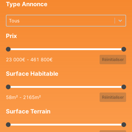
Type Annonce
Type Annonce
Type Annonce
Type Annonce
Prix
Prix
23 000€ - 461 800€
Réinitialiser
Surface Habitable
Surface Habitable
58m² - 2165m²
Réinitialiser
Surface Terrain
Surface Terrain