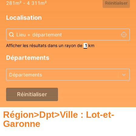
281m² - 4 311m²
Réinitialiser
Localisation
Localisation
Localisation
Localis
Afficher les résultats dans un rayon de
km
Départements
Départements
Départements
Départements
Réinitialiser
Région>Dpt>Ville : Lot-et-
Garonne