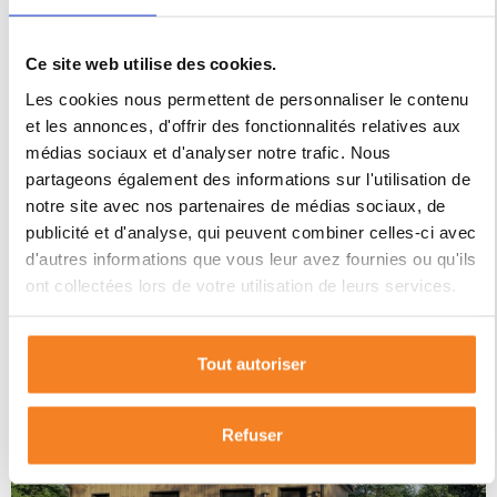
Ce site web utilise des cookies.
Cuq
Lot-et-Garonne
Nouvelle-Aq
Les cookies nous permettent de personnaliser le contenu
et les annonces, d'offrir des fonctionnalités relatives aux
médias sociaux et d'analyser notre trafic. Nous
partageons également des informations sur l'utilisation de
Vente maison à Cuq (47220)
notre site avec nos partenaires de médias sociaux, de
de 80 m2 habitable sur
publicité et d'analyse, qui peuvent combiner celles-ci avec
d'autres informations que vous leur avez fournies ou qu'ils
terrain de 922 m2
ont collectées lors de votre utilisation de leurs services.
DÉCOUVRIR CE BIEN
Tout autoriser
182 000€
Refuser