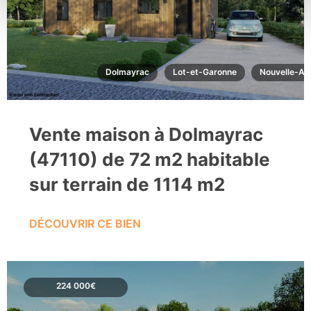
Dolmayrac
Lot-et-Garonne
Nouvelle-Aq
Vente maison à Dolmayrac
(47110) de 72 m2 habitable
sur terrain de 1114 m2
DÉCOUVRIR CE BIEN
224 000€