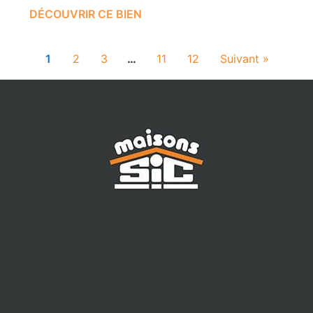
DÉCOUVRIR CE BIEN
1
2
3
…
11
12
Suivant »