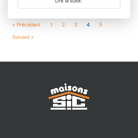
Lire la suite...
« Précédent
1
2
3
4
5
Suivant »