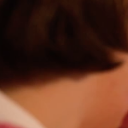
NOS INSPIRATIONS MAISONS TRADITIONN
S’INSTALLER
5 conseils pou
>
>
Homepage
Rénovation
5 conseils pour bie