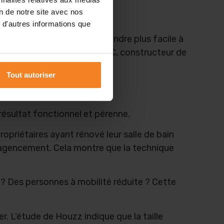
on de notre site avec nos
 d'autres informations que
hanger la décoration ou la rendre plus facile à
erreurs coûteuses. Maisons SIC, constructeur de
Tout autoriser
n
n résultat fonctionnel et pérenne.
ropriétaires ayant rénové leur salle de bain
l’agencement.
Cela montre que la technique
 Des personnes à mobilité réduite ? Cette
r. L’étude de Houzz indique que la taille