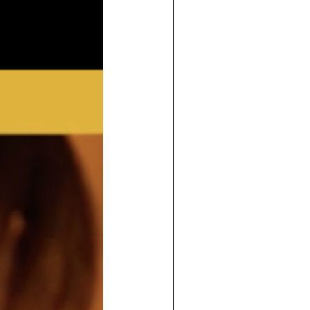
 de maisons individuelles
traditi
ossature bois
dans le sud-ouest