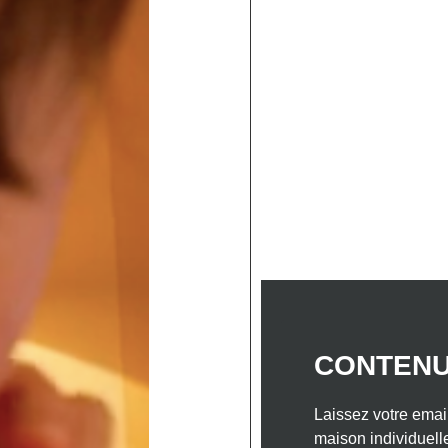
ELLES
NOS INSPIRATIONS MAISONS BOIS
NO
 DANS LE SUD-OUEST
NOTRE ENTREPRISE
CON
r bien rénover sa salle
n rénover sa salle de bain