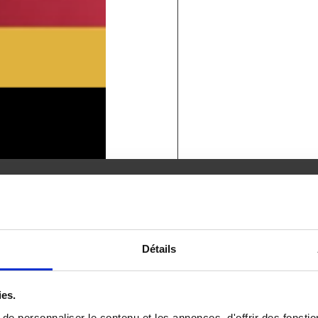
lle de bain
u
Détails
 l’agencement
ies.
l’humidité
e personnaliser le contenu et les annonces, d'offrir des fonctio