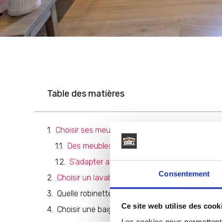
Table des matières
Choisir ses meubles de salle de bains en mais
Des meubles adaptés à l’usage
S’adapter aux occupants dans la salle de 
Consentement
Choisir un lavabo ou une vasque?
Quelle robinetterie pour ma salle de bains en 
Ce site web utilise des cook
Choisir une baignoire, une douche ou les deux
Les cookies nous permettent d