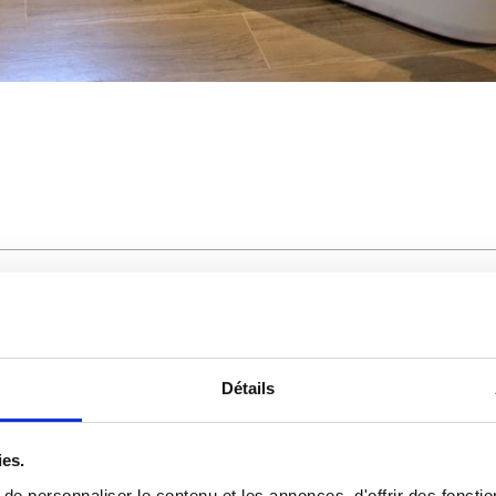
on neuve
bains en maison neuve
Détails
maison neuve?
ies.
e personnaliser le contenu et les annonces, d'offrir des fonctio