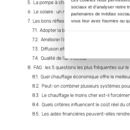
La pompe à chaleur Air-Air ou Air-Eau : plus 
sociaux et d'analyser notre t
Le solaire : un mode de chauffage économique
partenaires de médias sociaux
vous leur avez fournies ou qu'
Les bons réflexes pour un chauffage économi
Adopter la bonne température
Améliorer l’isolation
Diffusion efficace de la chaleur
Qualité de l’air intérieur
FAQ : les 5 questions les plus fréquentes sur 
Quel chauffage économique offre le meilleu
Peut-on combiner plusieurs systèmes pour
Le chauffage le moins cher est-il forcémen
Quels critères influencent le coût réel du
Les aides financières peuvent-elles rendre