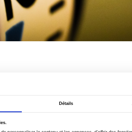
s RE2020
Détails
sauf en cas de chaudière à condensation
e et interdit en mode 100% électrique
ies.
ique
e personnaliser le contenu et les annonces, d'offrir des fonctio