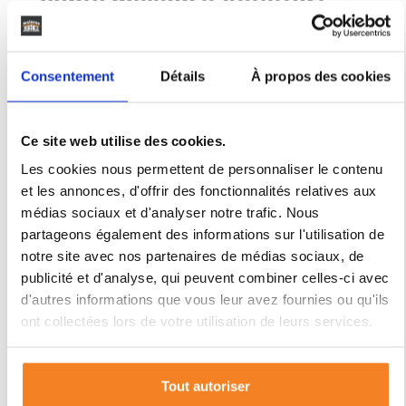
Vente maison à Astaffort
(47220) de 112 m2 habitable
sur terrain de 862 m2
Consentement
Détails
À propos des cookies
DÉCOUVRIR CE BIEN
Ce site web utilise des cookies.
Les cookies nous permettent de personnaliser le contenu
et les annonces, d'offrir des fonctionnalités relatives aux
292 580€
médias sociaux et d'analyser notre trafic. Nous
partageons également des informations sur l'utilisation de
notre site avec nos partenaires de médias sociaux, de
publicité et d'analyse, qui peuvent combiner celles-ci avec
d'autres informations que vous leur avez fournies ou qu'ils
ont collectées lors de votre utilisation de leurs services.
Astaffort
Lot-et-Garonne
Nouvelle-Aq
Tout autoriser