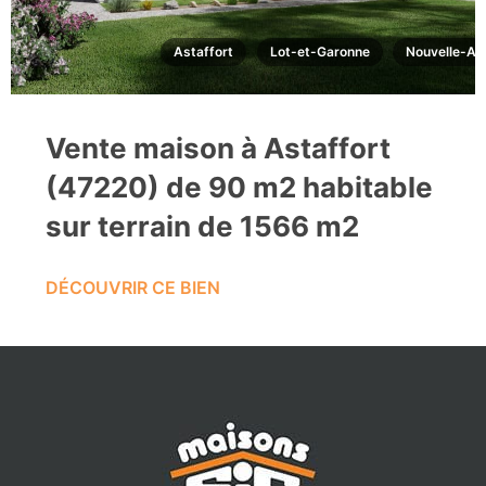
Astaffort
Lot-et-Garonne
Nouvelle-Aq
Vente maison à Astaffort
(47220) de 90 m2 habitable
sur terrain de 1566 m2
DÉCOUVRIR CE BIEN