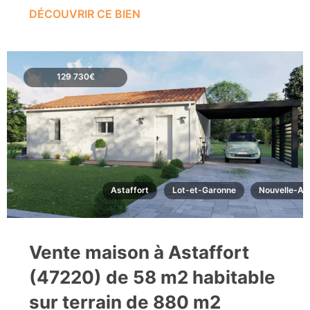
DÉCOUVRIR CE BIEN
129 730€
Astaffort
Lot-et-Garonne
Nouvelle-Aq
Vente maison à Astaffort
(47220) de 58 m2 habitable
sur terrain de 880 m2