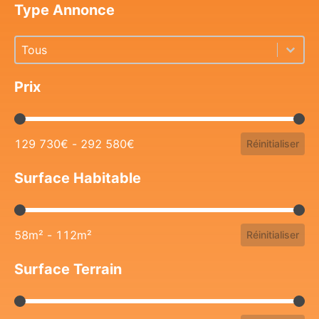
Type Annonce
Type Annonce
Type Annonce
Type Annonce
Prix
Prix
129 730€ - 292 580€
Réinitialiser
Surface Habitable
Surface Habitable
58m² - 112m²
Réinitialiser
Surface Terrain
Surface Terrain