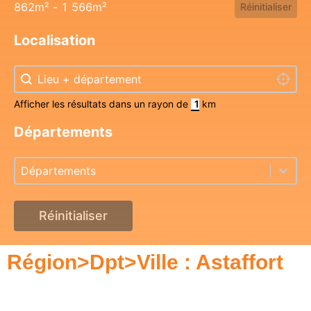
862m² - 1 566m²
Réinitialiser
Localisation
Localisation
Localisation
Localis
Afficher les résultats dans un rayon de
km
Départements
Départements
Départements
Départements
Réinitialiser
Région>Dpt>Ville : Astaffort