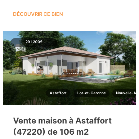
DÉCOUVRIR CE BIEN
291 200€
Astaffort
Lot-et-Garonne
Nouvelle-Aq
Vente maison à Astaffort
(47220) de 106 m2