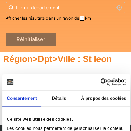
Localisation
Localisation
Localis
Afficher les résultats dans un rayon de
km
Réinitialiser
Région>Dpt>Ville : St leon
Consentement
Détails
À propos des cookies
Désolé, aucun contenu trouvé.
Ce site web utilise des cookies.
Les cookies nous permettent de personnaliser le contenu