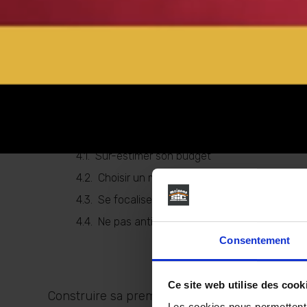
Des conditions préférentielles
Subventions locales pour primo-accé
PAS : Prêt d’Accession Sociale
Anticiper avec une maison évolutive
La maison neuve offre de nombreuses gara
Des factures maîtrisées
Construire sa première maison : quelles sont les
Sur-estimer son budget
Choisir un mauvais terrain
Se focaliser uniquement sur les prix
Ne pas anticiper ses besoins futurs
Consentement
Ce site web utilise des cook
Construire sa première maison… Une expérienc
Les cookies nous permettent d