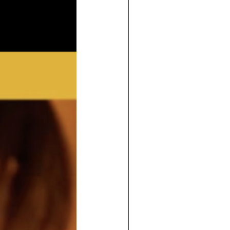
 de maisons individuelles
traditi
ossature bois
dans le sud-ouest