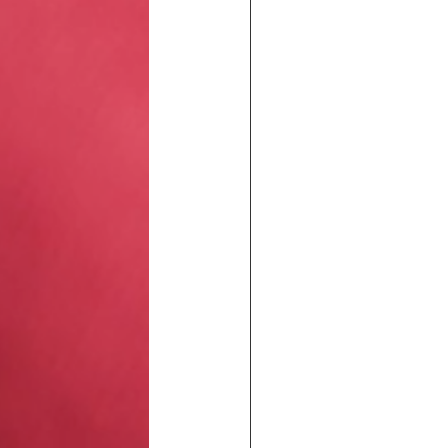
son
aire construire ?
êt