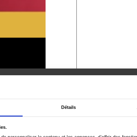
dants
nties
 erreurs à éviter ?
Détails
ies.
e enrichissante qui, entre enthousiasme et craintes,
e personnaliser le contenu et les annonces, d'offrir des fonctio