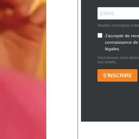
>
Construire sa première maison : le guide des primo-accé