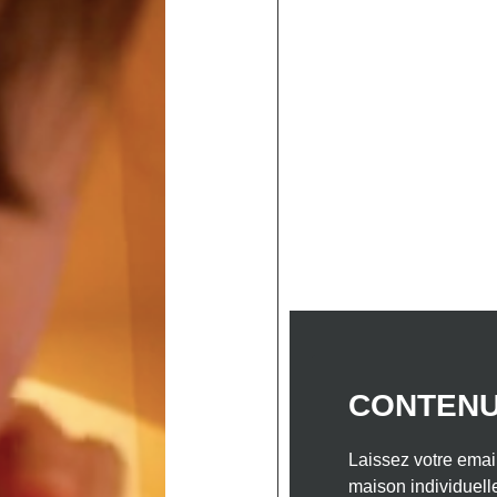
ELLES
NOS INSPIRATIONS MAISONS BOIS
NO
 DANS LE SUD-OUEST
NOTRE ENTREPRISE
CON
mière maison : le guid
accédants 2026