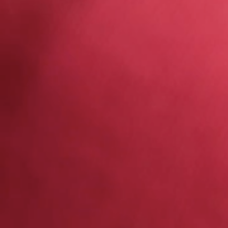
Table des matières
Primo-Accédants 2025 : Qui sont ils ?
Quels sont les défis des primo-accédants
Le défi du financement de sa première mai
Le manque d’expérience
Quels avantages ont les primo-accédant pour f
L’apport ne conditionne pas forcément le pr
Des aides spéciales primoaccédants
Le PTZ 2026