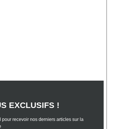
S ANNONCES
VOTRE PROJET
TACTEZ-NOUS
e des primo-