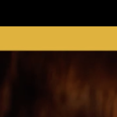
Constructeur
et
à 