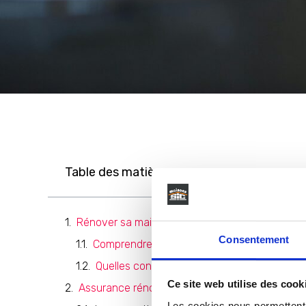
Table des matières
Rénover sa maison : quels risques ?
Consentement
Comprendre les risques courants des trava
Quelles conséquences financières sans as
Ce site web utilise des cook
Assurance rénovation maison : pourquoi elle es
Les cookies nous permettent d