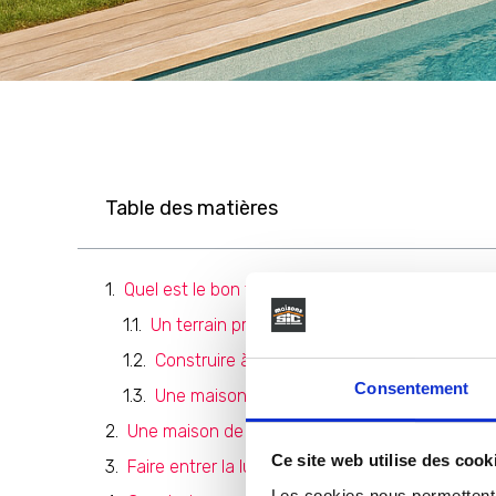
Table des matières
Quel est le bon terrain pour construire une ma
Un terrain proche des commodités
Construire à proximité des activités estival
Consentement
Une maison de vacances accessible en tra
Une maison de vacances modulable
Ce site web utilise des cook
Faire entrer la lumière naturelle
Les cookies nous permettent d