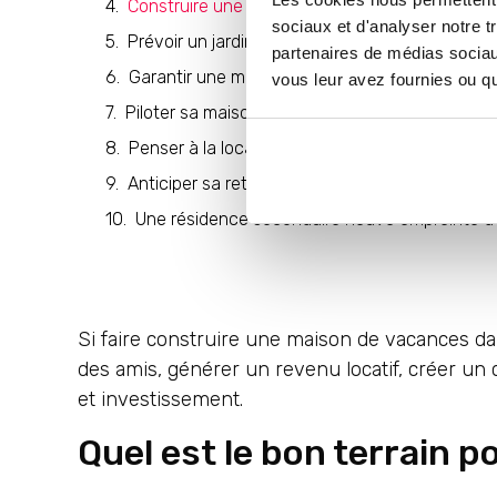
Construire une maison de vacances idéale : à
sociaux et d'analyser notre t
Prévoir un jardin accueillant facile à entretenir
partenaires de médias sociaux
Garantir une maison fraîche en été
vous leur avez fournies ou qu'
Piloter sa maison de vacances à distance ave
Penser à la location saisonnière
Anticiper sa retraite dans sa maison de vacan
Une résidence secondaire neuve empreinte d’u
Si faire construire une maison de vacances dans
des amis, générer un revenu locatif, créer un c
et investissement.
Quel est le bon terrain 