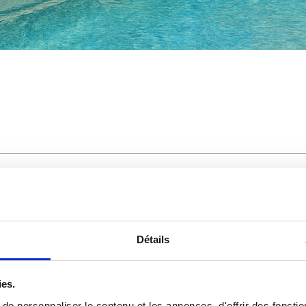
ison de vacances
es
Détails
in
ies.
e personnaliser le contenu et les annonces, d'offrir des fonctio